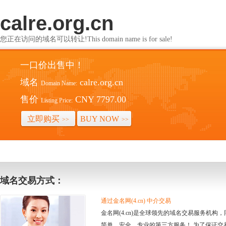
calre.org.cn
您正在访问的域名可以转让!This domain name is for sale!
一口价出售中！
域名
calre.org.cn
Domain Name:
售价
CNY 7797.00
Listing Price:
立即购买
BUY NOW
>>
>>
域名交易方式：
通过金名网(4.cn) 中介交易
金名网(4.cn)是全球领先的域名交易服务机
简单、安全、专业的第三方服务！ 为了保证交