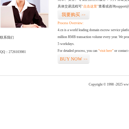
具体交易流程可
“点击这里”
查看或咨询support@
我要购买
>>
Process Overview:
4.cn is a world leading domain escrow service plat
million RMB transaction volume every year. We promi
联系我们
5 workdays.
For detailed process, you can
“visit here”
or contact
QQ：2726103981
BUY NOW
>>
Copyright © 1998 -2025 www